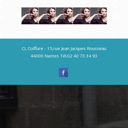
Wonderful
Vintage
Summer
Hiphop
Chingnon
Fren
Ginger
Hair
Hairstyle
Mens
Style
Twis
CL Coiffure - 15,rue Jean Jacques Rousseau
Hair
Look
Cutting
Shoulder
Short
Short
44000 Nantes Tél.02 40 73 34 93
Length
Hair
Hair
Long
Long
Short
Hair
Hair
Hair