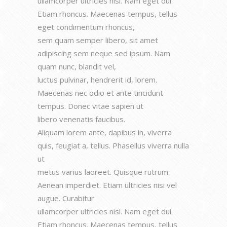
ullamcorper ultricies nisi. Nam eget dui.
Etiam rhoncus. Maecenas tempus, tellus
eget condimentum rhoncus,
sem quam semper libero, sit amet
adipiscing sem neque sed ipsum. Nam
quam nunc, blandit vel,
luctus pulvinar, hendrerit id, lorem.
Maecenas nec odio et ante tincidunt
tempus. Donec vitae sapien ut
libero venenatis faucibus.
Aliquam lorem ante, dapibus in, viverra
quis, feugiat a, tellus. Phasellus viverra nulla
ut
metus varius laoreet. Quisque rutrum.
Aenean imperdiet. Etiam ultricies nisi vel
augue. Curabitur
ullamcorper ultricies nisi. Nam eget dui.
Etiam rhoncus. Maecenas tempus, tellus