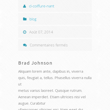
cl-coiffure-nant
blog
Août 07, 2014
sur
Commentaires fermés
Brad
Johnson
Brad Johnson
Aliquam lorem ante, dapibus in, viverra
quis, feugiat a, tellus. Phasellus viverra nulla
ut
metus varius laoreet. Quisque rutrum.
Aenean imperdiet. Etiam ultricies nisi vel
augue. Curabitur
ullamcorper ultricies nisi. Nam eget dui.