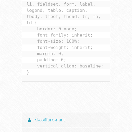
li, fieldset, form, label, 
legend, table, caption, 
tbody, tfoot, thead, tr, th, 
td {

    border: 0 none;

    font-family: inherit;

    font-size: 100%;

    font-weight: inherit;

    margin: 0;

    padding: 0;

    vertical-align: baseline;

cl-coiffure-nant