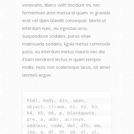
venenatis, libero velit tincidunt mi, nec
fermentum ante massa id quam. In gravida
erat vel diam blandit consequat. Morbi ut
interdum nunc, eu egestas arcu.
Suspendisse sodales, purus vitae
malesuada sodales, ligula metus commodo
justo, eu interdum metus mauris nec dui.
Etiam hendrerit lectus in quam tempor
mollis. Nunc non scelerisque lacus, sit amet
laoreet augue.
html, body, div, span, 
object, iframe, h1, h2, h3, 
h4, h5, h6, p, blockquote, 
pre, a, abbr, acronym, 
address, code, del, dfn, em, 
img, q, dl, dt, dd, ol, ul, 